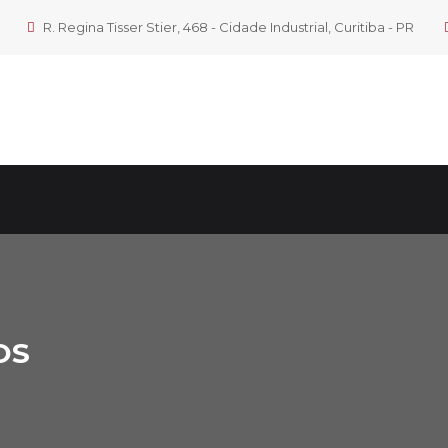
R. Regina Tisser Stier, 468 - Cidade Industrial, Curitiba - PR
OS